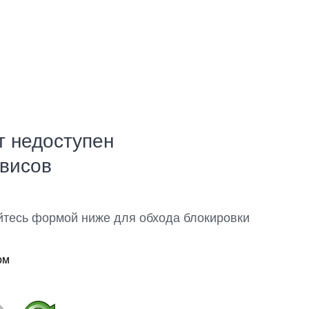
т недоступен
рвисов
йтесь формой ниже для обхода блокировки
ом