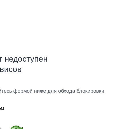
т недоступен
рвисов
йтесь формой ниже для обхода блокировки
ом