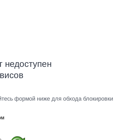
т недоступен
рвисов
йтесь формой ниже для обхода блокировки
ом