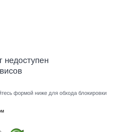
т недоступен
рвисов
йтесь формой ниже для обхода блокировки
ом