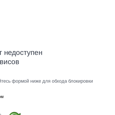
т недоступен
рвисов
йтесь формой ниже для обхода блокировки
ом