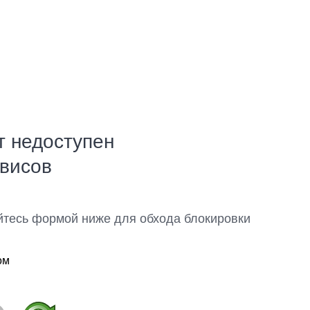
т недоступен
рвисов
йтесь формой ниже для обхода блокировки
ом