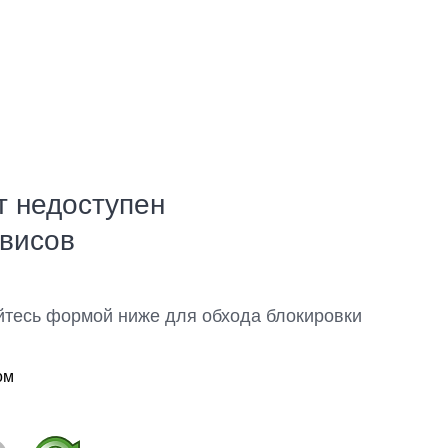
т недоступен
рвисов
йтесь формой ниже для обхода блокировки
ом