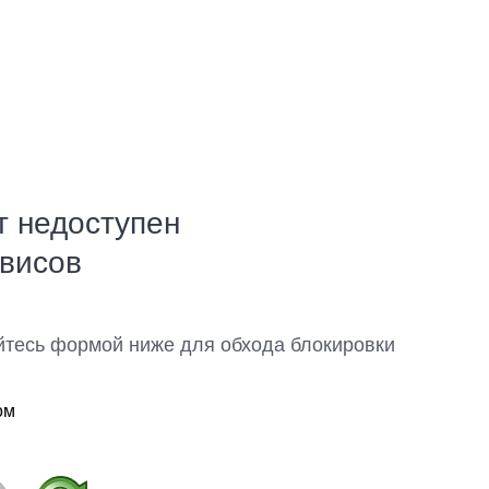
т недоступен
рвисов
йтесь формой ниже для обхода блокировки
ом