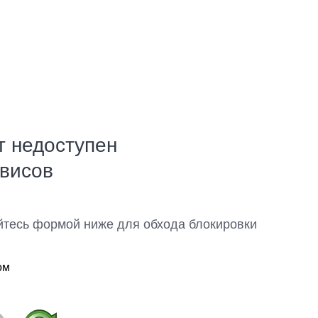
т недоступен
рвисов
йтесь формой ниже для обхода блокировки
ом