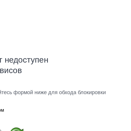
т недоступен
рвисов
йтесь формой ниже для обхода блокировки
ом