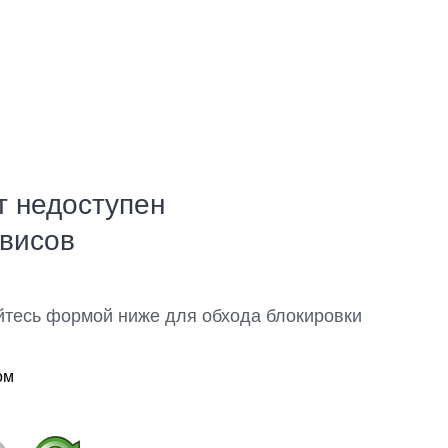
т недоступен
рвисов
йтесь формой ниже для обхода блокировки
ом