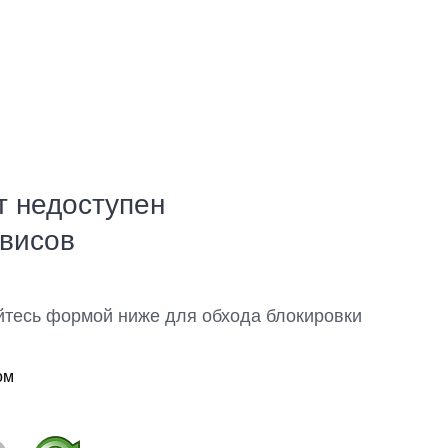
т недоступен
рвисов
йтесь формой ниже для обхода блокировки
ом