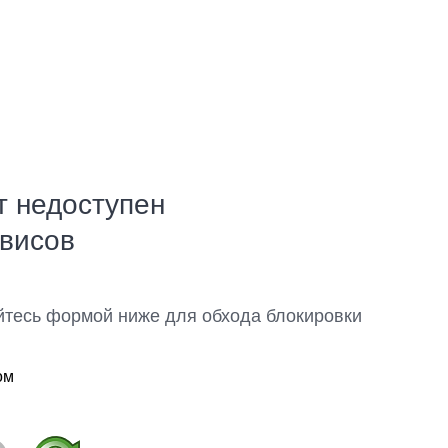
т недоступен
рвисов
йтесь формой ниже для обхода блокировки
ом