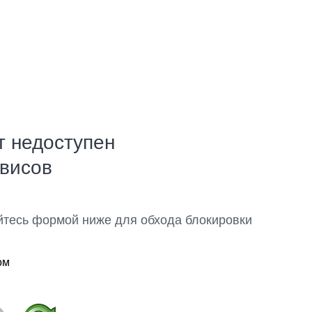
т недоступен
рвисов
йтесь формой ниже для обхода блокировки
ом