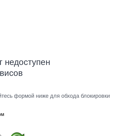
т недоступен
рвисов
йтесь формой ниже для обхода блокировки
ом