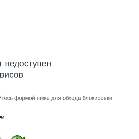
т недоступен
рвисов
йтесь формой ниже для обхода блокировки
ом