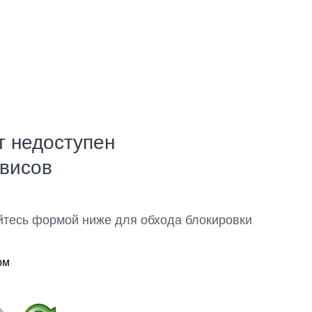
т недоступен
рвисов
йтесь формой ниже для обхода блокировки
ом