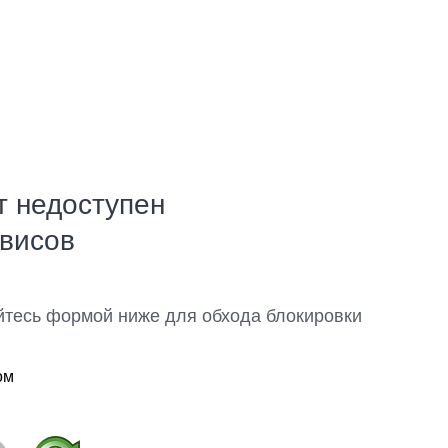
т недоступен
рвисов
йтесь формой ниже для обхода блокировки
ом