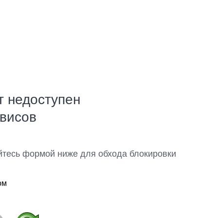
т недоступен
рвисов
йтесь формой ниже для обхода блокировки
ом