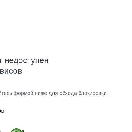
т недоступен
рвисов
йтесь формой ниже для обхода блокировки
ом