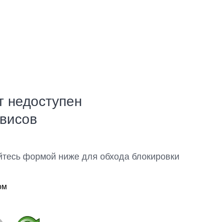
т недоступен
рвисов
йтесь формой ниже для обхода блокировки
ом