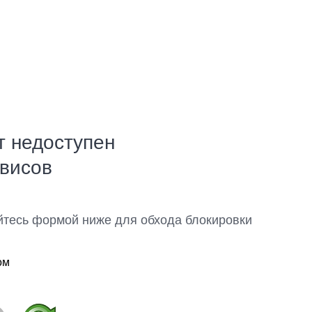
т недоступен
рвисов
йтесь формой ниже для обхода блокировки
ом