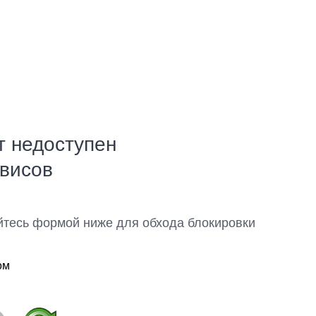
т недоступен
рвисов
йтесь формой ниже для обхода блокировки
ом