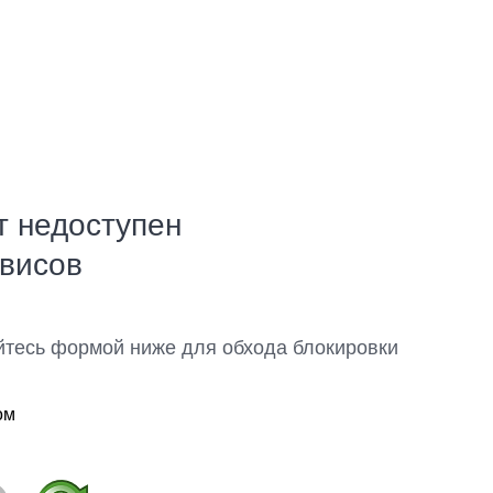
т недоступен
рвисов
йтесь формой ниже для обхода блокировки
ом