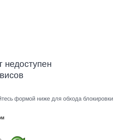
т недоступен
рвисов
йтесь формой ниже для обхода блокировки
ом