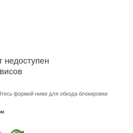
т недоступен
рвисов
йтесь формой ниже для обхода блокировки
ом