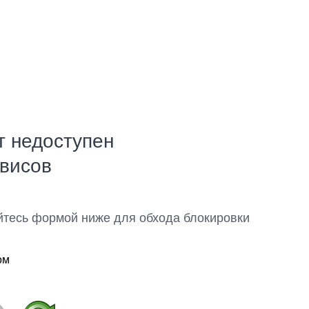
т недоступен
рвисов
йтесь формой ниже для обхода блокировки
ом