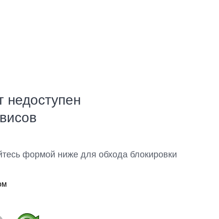
т недоступен
рвисов
йтесь формой ниже для обхода блокировки
ом