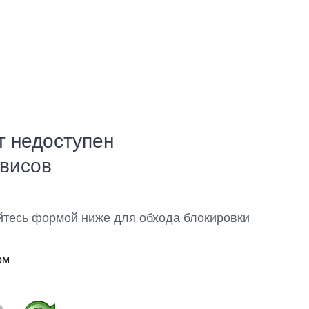
т недоступен
рвисов
йтесь формой ниже для обхода блокировки
ом