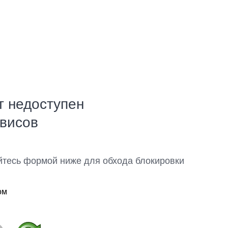
т недоступен
рвисов
йтесь формой ниже для обхода блокировки
ом