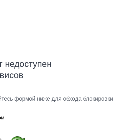
т недоступен
рвисов
йтесь формой ниже для обхода блокировки
ом