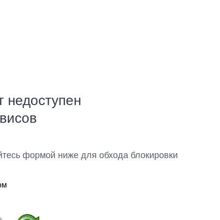
т недоступен
рвисов
йтесь формой ниже для обхода блокировки
ом