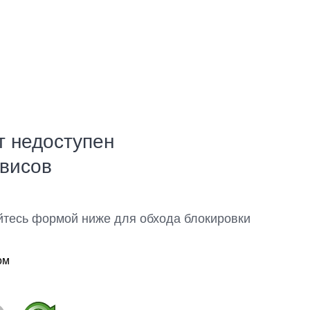
т недоступен
рвисов
йтесь формой ниже для обхода блокировки
ом