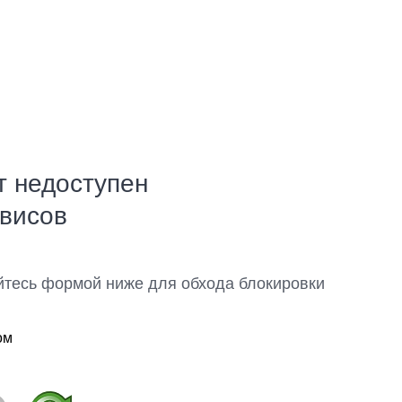
т недоступен
рвисов
йтесь формой ниже для обхода блокировки
ом