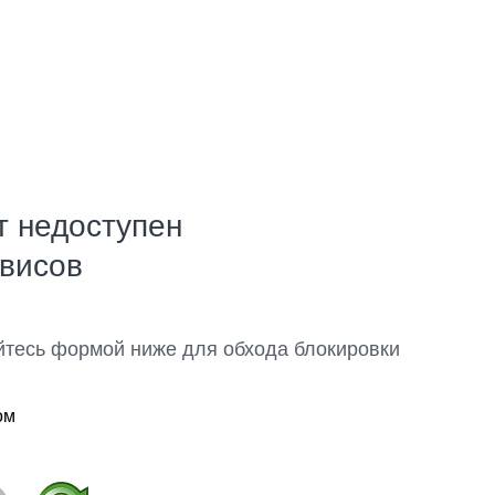
т недоступен
рвисов
йтесь формой ниже для обхода блокировки
ом