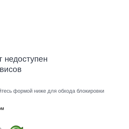
т недоступен
рвисов
йтесь формой ниже для обхода блокировки
ом