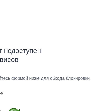
т недоступен
рвисов
йтесь формой ниже для обхода блокировки
ом