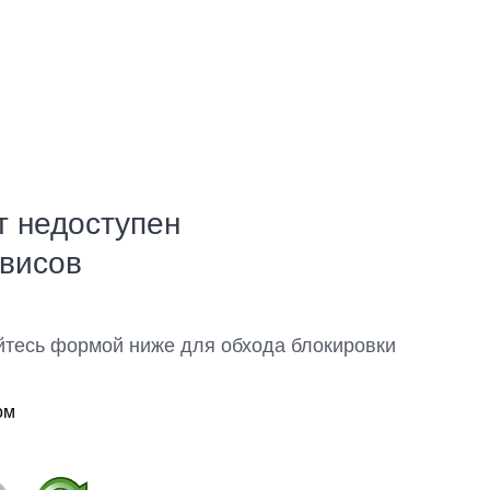
т недоступен
рвисов
йтесь формой ниже для обхода блокировки
ом