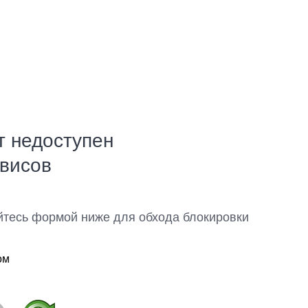
т недоступен
рвисов
йтесь формой ниже для обхода блокировки
ом