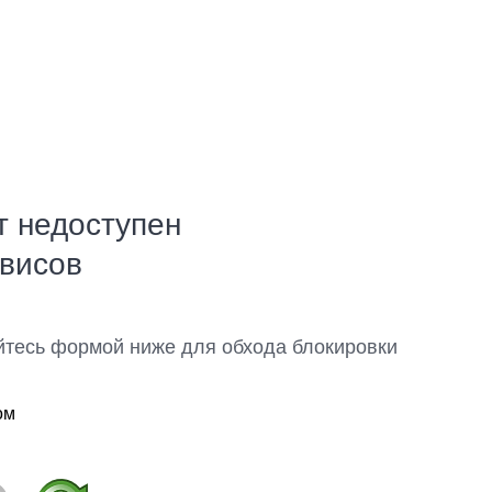
т недоступен
рвисов
йтесь формой ниже для обхода блокировки
ом