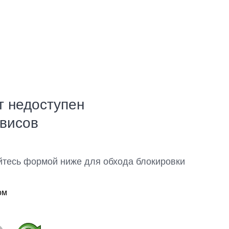
т недоступен
рвисов
йтесь формой ниже для обхода блокировки
ом