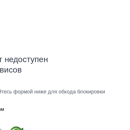
т недоступен
рвисов
йтесь формой ниже для обхода блокировки
ом