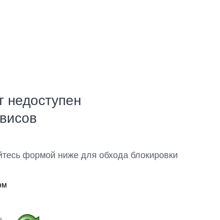
т недоступен
рвисов
йтесь формой ниже для обхода блокировки
ом