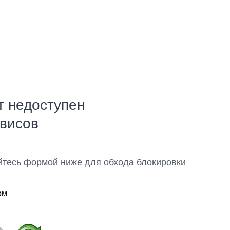
т недоступен
рвисов
йтесь формой ниже для обхода блокировки
ом