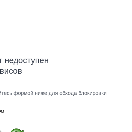
т недоступен
рвисов
йтесь формой ниже для обхода блокировки
ом