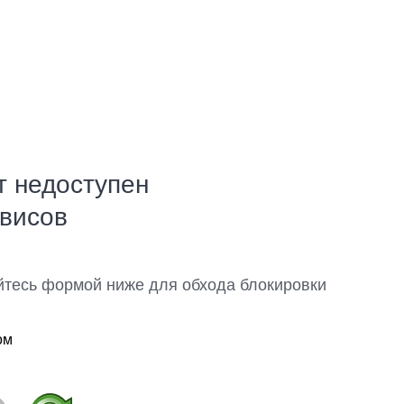
т недоступен
рвисов
йтесь формой ниже для обхода блокировки
ом