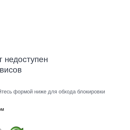
т недоступен
рвисов
йтесь формой ниже для обхода блокировки
ом