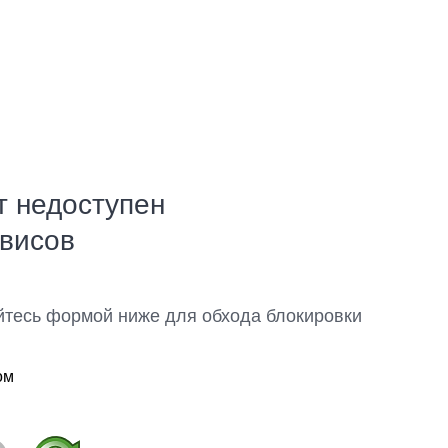
т недоступен
рвисов
йтесь формой ниже для обхода блокировки
ом