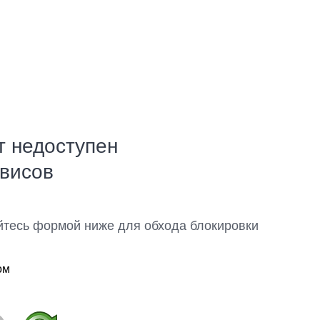
т недоступен
рвисов
йтесь формой ниже для обхода блокировки
ом