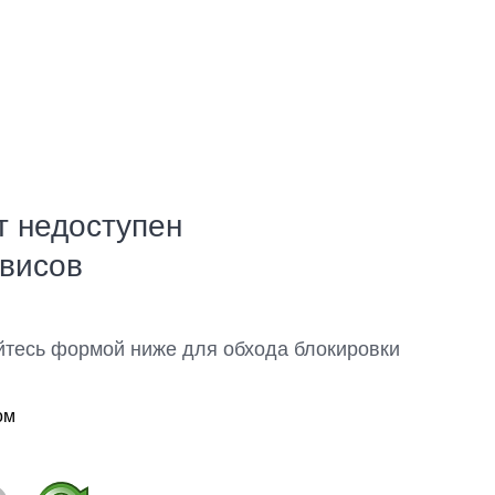
т недоступен
рвисов
йтесь формой ниже для обхода блокировки
ом